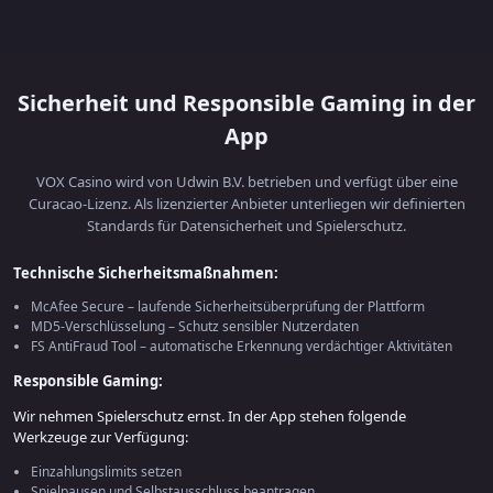
Sicherheit und Responsible Gaming in der
App
VOX Casino wird von Udwin B.V. betrieben und verfügt über eine
Curacao-Lizenz. Als lizenzierter Anbieter unterliegen wir definierten
Standards für Datensicherheit und Spielerschutz.
Technische Sicherheitsmaßnahmen:
McAfee Secure – laufende Sicherheitsüberprüfung der Plattform
MD5-Verschlüsselung – Schutz sensibler Nutzerdaten
FS AntiFraud Tool – automatische Erkennung verdächtiger Aktivitäten
Responsible Gaming:
Wir nehmen Spielerschutz ernst. In der App stehen folgende
Werkzeuge zur Verfügung:
Einzahlungslimits setzen
Spielpausen und Selbstausschluss beantragen