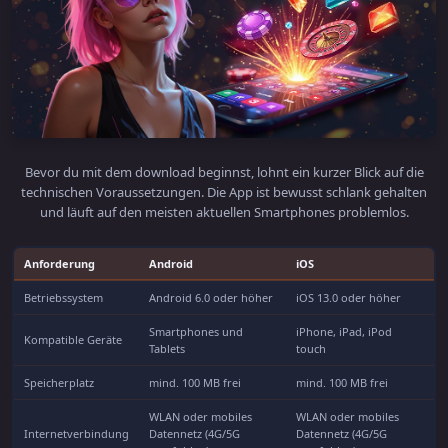
Bevor du mit dem download beginnst, lohnt ein kurzer Blick auf die
technischen Voraussetzungen. Die App ist bewusst schlank gehalten
und läuft auf den meisten aktuellen Smartphones problemlos.
Anforderung
Android
iOS
Systemanforderungen für die VOX Casino App – Android und iOS im Vergleich
Betriebssystem
Android 6.0 oder höher
iOS 13.0 oder höher
Smartphones und
iPhone, iPad, iPod
Kompatible Geräte
Tablets
touch
Speicherplatz
mind. 100 MB frei
mind. 100 MB frei
WLAN oder mobiles
WLAN oder mobiles
Internetverbindung
Datennetz (4G/5G
Datennetz (4G/5G