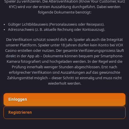
Spieler zu verifizieren. Die Altersverifikation (Know Your Customer, kurz
KYC) wird vor der ersten Auszahlung durchgeführt. Dabei werden
folgende Dokumente benötigt:
Gültiger Lichtbildausweis (Personalausweis oder Reisepass).
Adressnachweis (z. B. aktuelle Rechnung oder Kontoauszug).
Die Verifikation schützt sowohl dich als Spieler als auch die Integrität
unserer Plattform. Spieler unter 18 Jahren dürfen kein Konto bei VOX
Casino erstellen oder nutzen. Der gesamte Verifizierungsprozess läuft
direkt in der App ab – Dokumente können bequem per Smartphone-
Kamera fotografiert und hochgeladen werden. In der Regel wird die
Prüfung innerhalb weniger Stunden abgeschlossen. Erst nach
erfolgreicher Verifikation sind Auszahlungen auf das gewünschte
Zahlungsmittel möglich – dieser Schritt ist einmalig und muss nicht
wiederholt werden.
Einloggen
Registrieren