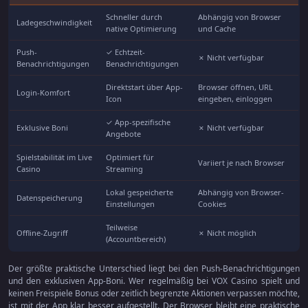
Vergleich: VOX Casino App und mobiler Browser
Schneller durch
Abhängig von Browser
Ladegeschwindigkeit
native Optimierung
und Cache
Push-
✓ Echtzeit-
✗ Nicht verfügbar
Benachrichtigungen
Benachrichtigungen
Direktstart über App-
Browser öffnen, URL
Login-Komfort
Icon
eingeben, einloggen
✓ App-spezifische
Exklusive Boni
✗ Nicht verfügbar
Angebote
Spielstabilität im Live
Optimiert für
Variiert je nach Browser
Casino
Streaming
Lokal gespeicherte
Abhängig von Browser-
Datenspeicherung
Einstellungen
Cookies
Teilweise
Offline-Zugriff
✗ Nicht möglich
(Accountbereich)
Der größte praktische Unterschied liegt bei den Push-Benachrichtigungen
und den exklusiven App-Boni. Wer regelmäßig bei VOX Casino spielt und
keinen Freispiele Bonus oder zeitlich begrenzte Aktionen verpassen möchte,
ist mit der App klar besser aufgestellt. Der Browser bleibt eine praktische