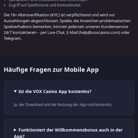
Zugriff auf Spielhistorie und Kontoaktivität
Die 18+ Altersverifikation (KYC) ist verpflichtend und wird vor
Auszahlungen abgeschlossen. Spieler, die Anzeichen problematischen
Spielverhaltens bemerken, können jederzeit unseren Kundenservice
24/7 kontaktieren – per Live-Chat, E-Mail (
help@voxcasino.com
) oder
Telegram.
Häufige Fragen zur Mobile App
Ist die VOX Casino App kostenlos?
Ja, der Download und die Nutzung der App sind kostenlos.
Funktioniert der Willkommensbonus auch in der
App?