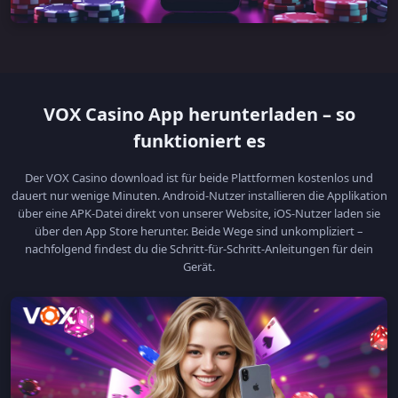
VOX Casino App herunterladen – so
funktioniert es
Der VOX Casino download ist für beide Plattformen kostenlos und
dauert nur wenige Minuten. Android-Nutzer installieren die Applikation
über eine APK-Datei direkt von unserer Website, iOS-Nutzer laden sie
über den App Store herunter. Beide Wege sind unkompliziert –
nachfolgend findest du die Schritt-für-Schritt-Anleitungen für dein
Gerät.