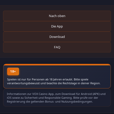
Nach oben
Die App
Download
FAQ
18+
Spielen ist nur für Personen ab 18 Jahren erlaubt. Bitte spiele
verantwortungsbewusst und beachte die Rechtslage in deiner Region.
Informationen zur VOX Casino App, zum Download für Android (APK) und
iOS sowie zu Sicherheit und Responsible Gaming. Bitte prüfe vor der
Registrierung die geltenden Bonus- und Nutzungsbedingungen.